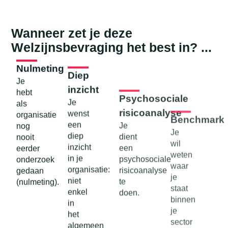
Wanneer zet je deze
Welzijnsbevraging
het best in? ...
Nulmeting
Diep
Psychosociale
Benchmark
Je
inzicht
risicoanalyse
Je
hebt
Je
Je
wil
als
wenst
dient
weten
organisatie
een
een
waar
nog
diep
psychosociale
je
nooit
inzicht
risicoanalyse
staat
eerder
in je
te
binnen
onderzoek
organisatie:
doen.
je
gedaan
niet
sector
(nulmeting).
enkel
(benchmark)
in
het
algemeen